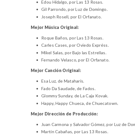
Edou Hidalgo
, por Las 13 Rosas.
Gil Parrondo
, por Luz de Domingo.
Joseph Rosell
, por El Orfanato.
Mejor Música Original:
Roque Baños
, por Las 13 Rosas.
Carles Cases
, por Oviedo Expréss.
Mikel Salas
, por Bajo las Estrellas.
Fernando Velasco
, por El Orfanato.
Mejor Canción Original:
Esa Luz
, de Mataharis.
Fado Da Saudade
, de Fados.
Glommy Sunday
, de La Caja Kovak.
Happy, Happy Chueca
, de Chuecatown.
Mejor Dirección de Producción:
Juan Carmona
y
Salvador Gómez
, por Luz de Do
Martín Cabañas
, por Las 13 Rosas.