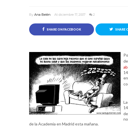
By
Ana Belén
At diciembre 17, 2007
2
SHARE ON FACEBOOK
SHARE 
Po
de
ab
14
en
co
La
14
de
no
de la Academia en Madrid esta mañana.