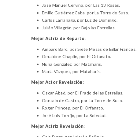
José Manuel Cervino
, por Las 13 Rosas.
Emilio Gutiérrez Caba
, por La Torre de Suso.
Carlos Larrañaga
, por Luz de Domingo.
Julián Villagrán
, por Bajo las Estrellas.
Mejor Actriz de Reparto:
Amparo Baró
, por Siete Mesas de Billar Francés.
Geraldine Chaplin
, por El Orfanato.
Nuria González
, por Mataharis.
María Vázquez
, por Mataharis.
Mejor Actor Revelación:
Oscar Abad
, por El Prado de las Estrellas.
Gonzalo de Castro
, por La Torre de Suso.
Roger Princep
, por El Orfanato.
José Luis Torrijo
, por La Soledad.
Mejor Actriz Revelación:
Gala Évora
, por Lola: La Película.