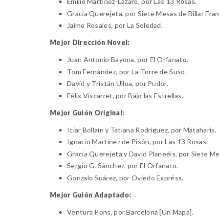
Emilio Martínez-Lázaro
, por Las 13 Rosas.
Gracia Querejeta
, por Siete Mesas de Billar Fra
Jaime Rosales
, por La Soledad.
Mejor Dirección Novel:
Juan Antonio Bayona
, por El Orfanato.
Tom Fernández
, por La Torre de Suso.
David
y
Tristán Ulloa
, por Pudor.
Félix Viscarret
, por Bajo las Estrellas.
Mejor Guión Original:
Icíar Bollaín
y
Tatiana Rodríguez
, por Mataharis.
Ignacio Martínez de Pisón
, por Las 13 Rosas.
Gracia Querejeta
y
David Planeéis
, por Siete Me
Sergio G. Sánchez
, por El Orfanato.
Gonzalo Suárez
, por Oviedo Expréss.
Mejor Guión Adaptado:
Ventura Pons
, por Barcelona [Un Mapa].