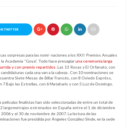
ON TWITTER
cas sorpresas para las nomi- naciones a los
XXII Premios Anuales
 la Academia “Goya”.
Todo hace presagiar
una ceremonia larga
urrida y con premio repartidos
.
Las 13 Rosas y El Orfanato
, con
 candidaturas cada una van a la cabeza . Con 10 nominaciones se
cuentra
Siete Mesas de Billar Francés
, con 8
Oviedo Expréss
,
n 7
Bajo las Estrellas,
con 6
Mataharis
y con 5
Luz de Domingo.
s películas finalistas han sido seleccionadas de entre un total de
2 largometrajes estrenados en España entre el 1 de diciembre
 2006 y el 30 de noviembre de 2007.
La lectura de las
minaciones fue presidida por Ángeles González-Sinde, en la sede