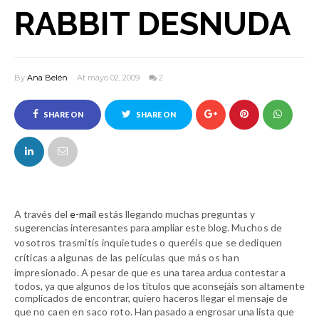
RABBIT DESNUDA
By
Ana Belén
At mayo 02, 2009
2
SHARE ON
SHARE ON
FACEBOOK
TWITTER
A través del
e-mail
estás llegando muchas preguntas y
sugerencias interesantes para ampliar este blog.
Muchos de
vosotros trasmitís inquietudes o queréis que se dediquen
críticas a algunas de las películas que más os han
impresionado
. A pesar de que es una tarea ardua contestar a
todos, ya que algunos de los títulos que aconsejáis son altamente
complicados de encontrar, quiero haceros llegar el mensaje de
que
no caen en saco roto
. Han pasado a engrosar una lista que