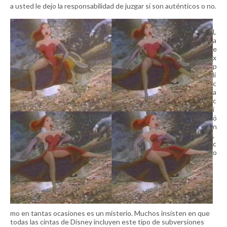
a usted le dejo la responsabilidad de juzgar si son auténticos o no.
L
a
e
x
p
li
c
a
c
i
ó
n
,
c
o
mo en tantas ocasiones es un misterio. Muchos insisten en que
todas las cintas de Disney incluyen este tipo de subversiones