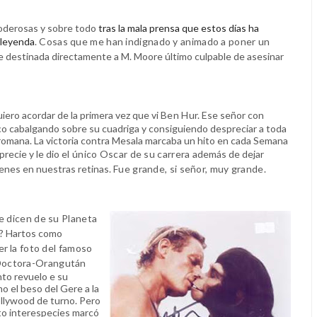
poderosas y sobre todo
tras la mala prensa que estos días ha
 leyenda
.
Cosas que me han indignado y animado a poner un
e destinada directamente a M. Moore último culpable de asesinar
iero acordar de la primera vez que vi
Ben Hur.
Ese señor con
co cabalgando sobre su cuadriga y consiguiendo despreciar a toda
ón romana. La victoria contra Mesala marcaba un hito en cada Semana
precie y le dio
el único Oscar de su carrera
además de dejar
enes en nuestras retinas.
Fue grande, si señor, muy grande.
 dicen de su Planeta
?
Hartos como
er
la foto del famoso
 Doctora-Orangután
to revuelo e su
 el beso del Gere a la
ollywood de turno. Pero
to interespecies marcó