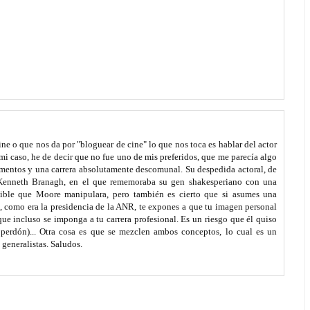
ine o que nos da por "bloguear de cine" lo que nos toca es hablar del actor
 mi caso, he de decir que no fue uno de mis preferidos, que me parecía algo
omentos y una carrera absolutamente descomunal. Su despedida actoral, de
 Kenneth Branagh, en el que rememoraba su gen shakesperiano con una
osible que Moore manipulara, pero también es cierto que si asumes una
a, como era la presidencia de la ANR, te expones a que tu imagen personal
ue incluso se imponga a tu carrera profesional. Es un riesgo que él quiso
 perdón)... Otra cosa es que se mezclen ambos conceptos, lo cual es un
generalistas. Saludos.