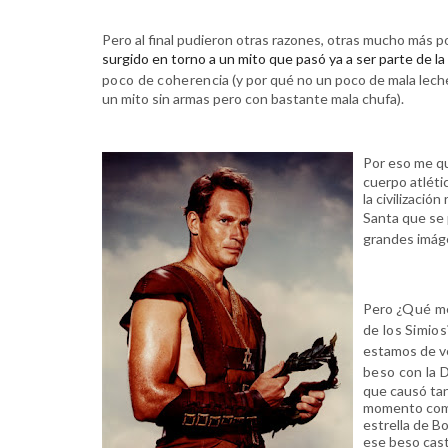
Pero al final pudieron otras razones, otras mucho más 
surgido en torno a un mito que pasó ya a ser parte de la
poco de coherencia
(y por qué no un poco de mala lech
un mito sin armas pero con bastante mala chufa).
Por eso me qu
cuerpo atléti
la civilizaci
Santa que se 
grandes imág
Pero
¿Qué me
de los Simios
estamos de v
beso con la
que causó tan
momento como
estrella de B
ese beso cas