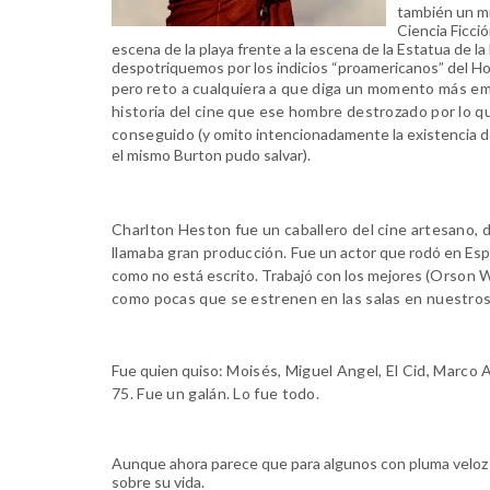
también un mi
Ciencia Ficci
escena de la playa frente a la escena de la Estatua de la
despotriquemos por los indicios “proamericanos” del H
pero
reto a cualquiera a que diga un momento más em
historia d
el cine que ese hombre destrozado por lo q
conseguido
(y omito intencionadamente la existencia d
el mismo Burton pudo salvar).
Charlton Heston fue un caballero del cine artesano, 
llamaba gran producción.
Fue un actor que rodó en Esp
como no está escrito. Trabajó con los mejores
(Orson W
como pocas que se estrenen en las salas en nuestros
Fue quien quiso:
Moisés, Miguel Angel, El Cid, Marco 
75. Fue un galán. Lo fue todo.
Aunque ahora parece que para algunos con pluma veloz 
sobre su vida.