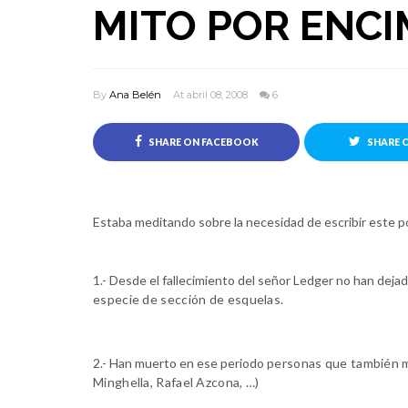
MITO POR ENCI
By
Ana Belén
At abril 08, 2008
6
SHARE ON FACEBOOK
SHARE 
Estaba meditando sobre la necesidad de escribir este p
1.- Desde el fallecimiento del señor Ledger no han dej
especie de sección de esquelas.
2.- Han muerto en ese periodo
personas que también m
Minghella, Rafael Azcona, …)