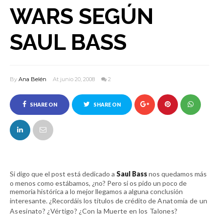
WARS SEGÚN
SAUL BASS
By
Ana Belén
At junio 20, 2008
2
SHARE ON
SHARE ON
FACEBOOK
TWITTER
Si digo que el post está dedicado a
Saul Bass
nos quedamos más
o menos como estábamos, ¿no? Pero si os pido un poco de
memoria histórica a lo mejor llegamos a alguna conclusión
interesante. ¿Recordáis los títulos de crédito de
Anatomía de un
Asesinato? ¿Vértigo? ¿Con la Muerte en los Talones?