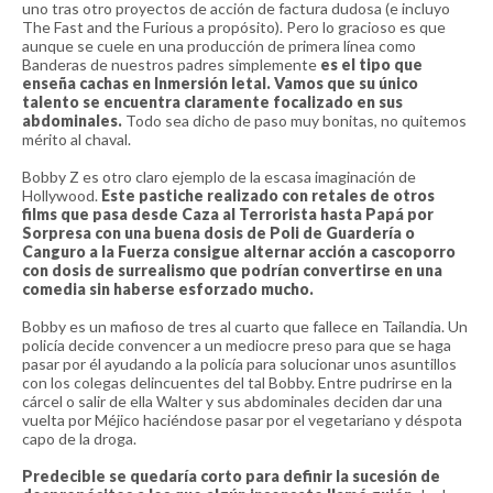
uno tras otro proyectos de acción de factura dudosa (e incluyo
The Fast and the Furious a propósito). Pero lo gracioso es que
aunque se cuele en una producción de primera línea como
Banderas de nuestros padres simplemente
es el tipo que
enseña cachas en Inmersión letal. Vamos que su único
talento se encuentra claramente focalizado en sus
abdominales.
Todo sea dicho de paso muy bonitas, no quitemos
mérito al chaval.
Bobby Z es otro claro ejemplo de la escasa imaginación de
Hollywood.
Este pastiche realizado con retales de otros
films que pasa desde Caza al Terrorista hasta Papá por
Sorpresa con una buena dosis de Poli de Guardería o
Canguro a la Fuerza consigue alternar acción a cascoporro
con dosis de surrealismo que podrían convertirse en una
comedia sin haberse esforzado mucho.
Bobby es un mafioso de tres al cuarto que fallece en Tailandia. Un
policía decide convencer a un mediocre preso para que se haga
pasar por él ayudando a la policía para solucionar unos asuntillos
con los colegas delincuentes del tal Bobby. Entre pudrirse en la
cárcel o salir de ella Walter y sus abdominales deciden dar una
vuelta por Méjico haciéndose pasar por el vegetariano y déspota
capo de la droga.
Predecible se quedaría corto para definir la sucesión de