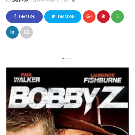
By
Ana Belén
At septiembre 05, 2008
1
SHARE ON
SHARE ON
FACEBOOK
TWITTER
*
****