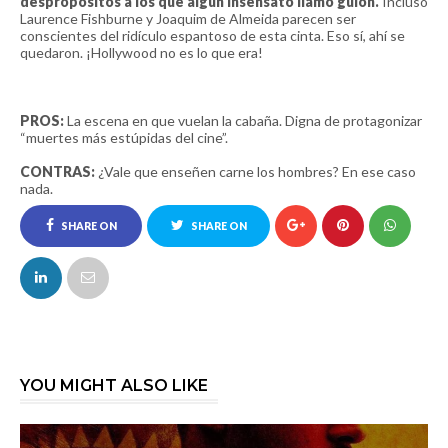
despropósitos a los que algún insensato llamó guión.
Incluso
Laurence Fishburne y Joaquim de Almeida parecen ser
conscientes del ridículo espantoso de esta cinta. Eso sí, ahí se
quedaron. ¡Hollywood no es lo que era!
PROS:
La escena en que vuelan la cabaña. Digna de protagonizar
“muertes más estúpidas del cine”.
CONTRAS:
¿Vale que enseñen carne los hombres? En ese caso
nada.
SHARE ON
SHARE ON
FACEBOOK
TWITTER
YOU MIGHT ALSO LIKE