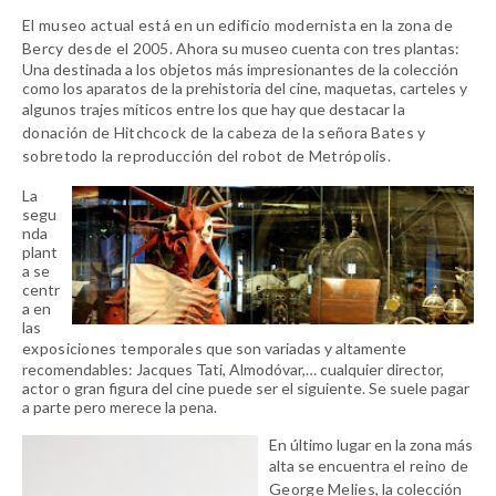
El museo actual está en un edificio modernista en la zona de
Bercy desde el 2005.
Ahora su museo cuenta con tres plantas:
Una destinada a los objetos más impresionantes de la colección
como los aparatos de la prehistoria del cine, maquetas, carteles y
algunos trajes míticos entre los que hay que destacar
la
donación de Hitchcock de la cabeza de la señora Bates y
sobretodo la reproducción del robot de Metrópolis.
La
segu
nda
plant
a se
centr
a en
las
exposiciones temporales
que son variadas y altamente
recomendables: Jacques Tati, Almodóvar,… cualquier director,
actor o gran figura del cine puede ser el siguiente. Se suele pagar
a parte pero merece la pena.
En último lugar en la zona más
alta se encuentra
el reino de
George Melies
, la colección