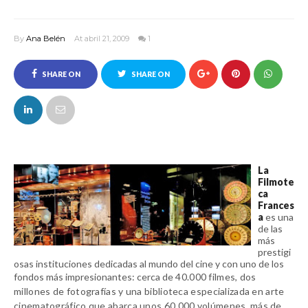
By
Ana Belén
At abril 21, 2009
1
SHARE ON
SHARE ON
FACEBOOK
TWITTER
La
Filmote
ca
Frances
a
es una
de las
más
prestigi
osas instituciones dedicadas al mundo del cine y con uno de los
fondos más impresionantes: cerca de
40.000 filmes, dos
millones de fotografías y una biblioteca especializada en arte
cinematográfico que abarca unos 60.000 volúmenes, más de