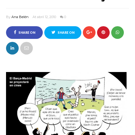
By
Ana Belén
At abril 12, 2010
0
SHARE ON
SHARE ON
FACEBOOK
TWITTER