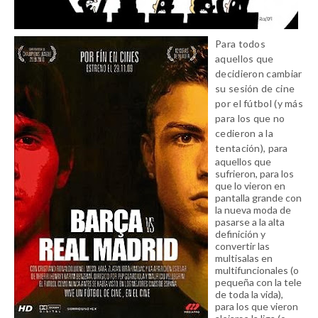
Para todos
aquellos que
decidieron cambiar
su sesión de cine
por el fútbol (y más
para los que no
cedieron a la
tentación),
para
aquellos que
sufrieron, para los
que lo vieron en
pantalla grande con
la nueva moda de
pasarse a la alta
definición y
convertir las
multisalas en
multifuncionales (o
pequeña con la tele
de toda la vida),
para los que vieron