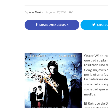
By
Ana Belén
At junio 27, 2010
1
SHARE ON FACEBOOK
SHARE 
Oscar Wilde er
que usó su plum
resultado uno 
Gray,
un joven q
por la eterna j
En cada línea de
sociedad corrup
sociedad que el
medios.
El Retrato de 
crear el desaso