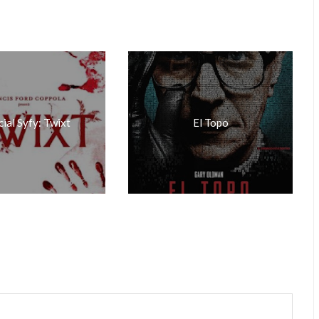
ial Syfy: Twixt
El Topo