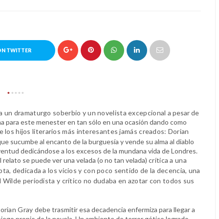
ON TWITTER
*
****
a un dramaturgo soberbio y un novelista excepcional
a pesar de
a para este menester en tan sólo en una ocasión dando como
de
los hijos literarios más interesantes jamás creados: Dorian
ue sucumbe al encanto de la burguesía y vende su alma al diablo
uventud dedicándose a los excesos de la mundana vida de Londres.
l relato se puede ver una velada (o no tan velada)
crítica a una
ta, dedicada a los vicios y con poco sentido de la decencia, una
 Wilde periodista y crítico no dudaba en azotar con todos sus
Dorian Gray
debe trasmitir esa decadencia enfermiza para llegar a
siego propio de la novela. Un ambiente de terror gótico logrado