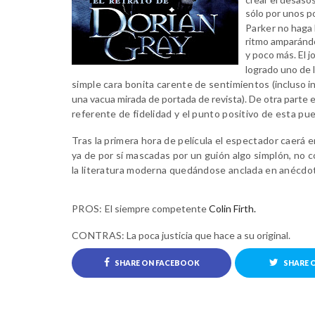
sólo por unos p
Parker
no haga 
ritmo amparánd
y poco más. El 
logrado uno de 
simple cara bonita carente de sentimientos
(incluso i
una vacua mirada de portada de revista). De otra parte e
referente de fidelidad y el punto positivo de esta pu
Tras la primera hora de película el espectador caerá 
ya de por sí mascadas por un guión algo simplón, no c
la literatura moderna quedándose anclada en anécdot
PROS:
El siempre competente
Colin Firth.
CONTRAS:
La poca justicia que hace a su original.
SHARE ON FACEBOOK
SHARE 