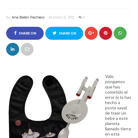
By
Ana Belén Pacheco
At enero 12, 2012
0
SHARE ON
SHARE ON
FACEBOOK
TWITTER
Vale,
pongamos
que has
cometido el
error (o lo has
hecho a
posta vaya)
de traer un
bebe a este
planeta
llamado tierra
en esta