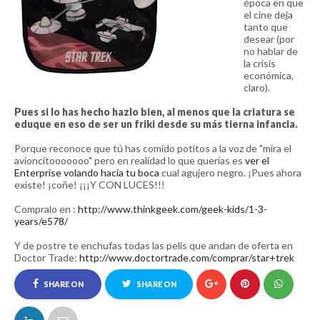
época en que
el cine deja
tanto que
desear (por
no hablar de
la crisis
económica,
claro).
Pues si lo has hecho hazlo bien, al menos que la criatura se
eduque en eso de ser un friki desde su más tierna infancia.
Porque reconoce que tú has comido potitos a la voz de "mira el
avioncitooooooo" pero en realidad lo que querías es
ver el
Enterprise volando hacia tu boca
cual agujero negro. ¡Pues ahora
existe! ¡coñe! ¡¡¡Y CON LUCES!!!
Compralo en :
http://www.thinkgeek.com/geek-kids/1-3-
years/e578/
Y de postre te enchufas todas las pelis que andan de oferta en
Doctor Trade:
http://www.doctortrade.com/comprar/star+trek
SHARE ON
SHARE ON
FACEBOOK
TWITTER