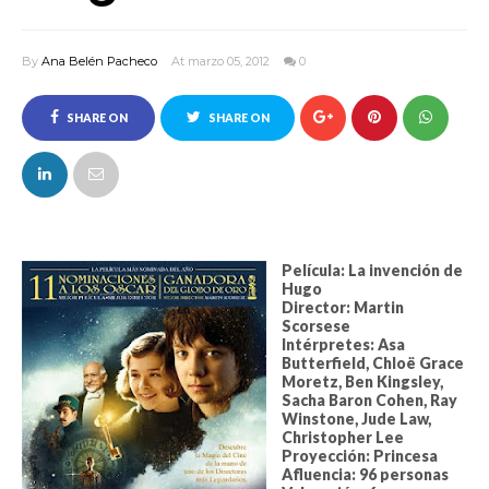
By
Ana Belén Pacheco
At marzo 05, 2012
0
SHARE ON
SHARE ON
FACEBOOK
TWITTER
Película: La invención de
Hugo
Director: Martin
Scorsese
Intérpretes: Asa
Butterfield, Chloë Grace
Moretz, Ben Kingsley,
Sacha Baron Cohen, Ray
Winstone, Jude Law,
Christopher Lee
Proyección: Princesa
Afluencia: 96 personas