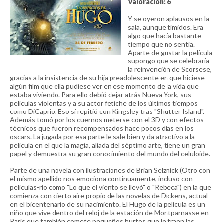
Valoración: 6
Y se oyeron aplausos en la
sala, aunque tímidos. Era
algo que hacía bastante
tiempo que no sentía.
Aparte de gustar la película
supongo que se celebraría
la reinvención de Scorsese,
gracias a la insistencia de su hija preadolescente en que hiciese
algún film que ella pudiese ver en ese momento de la vida que
estaba viviendo. Para ello debió dejar atrás Nueva York, sus
películas violentas y a su actor fetiche de los últimos tiempos
como DiCaprio. Eso sí repitió con Kingsley tras "Shutter Island".
Además tomó por los cuernos meterse con el 3D y con efectos
técnicos que fueron recompensados hace pocos días en los
oscars. La jugada por esa parte le sale bien y da atractivo a la
película en el que la magia, aliada del séptimo arte, tiene un gran
papel y demuestra su gran conocimiento del mundo del celuloide.
Parte de una novela con ilustraciones de Brian Selznick (Otro con
el mismo apellido nos emociona continuamente, incluso con
películas-río como "Lo que el viento se llevó" o "Rebeca") en la que
comienza con cierto aire propio de las novelas de Dickens, actual
en el bicentenario de su nacimiento. El Hugo de la película es un
niño que vive dentro del reloj de la estación de Montparnasse en
París que también comete pequeños hurtos que le traen las