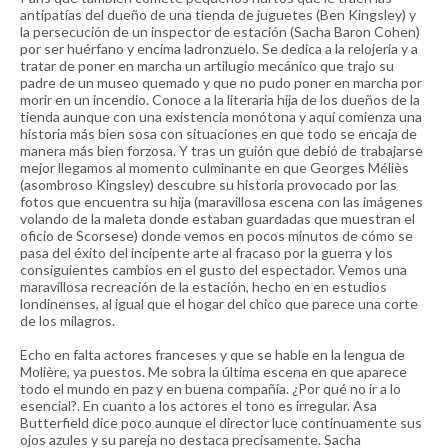
antipatías del dueño de una tienda de juguetes (Ben Kingsley) y
la persecución de un inspector de estación (Sacha Baron Cohen)
por ser huérfano y encima ladronzuelo. Se dedica a la relojería y a
tratar de poner en marcha un artilugio mecánico que trajo su
padre de un museo quemado y que no pudo poner en marcha por
morir en un incendio. Conoce a la literaria hija de los dueños de la
tienda aunque con una existencia monótona y aquí comienza una
historia más bien sosa con situaciones en que todo se encaja de
manera más bien forzosa. Y tras un guión que debió de trabajarse
mejor llegamos al momento culminante en que Georges Méliès
(asombroso Kingsley) descubre su historia provocado por las
fotos que encuentra su hija (maravillosa escena con las imágenes
volando de la maleta donde estaban guardadas que muestran el
oficio de Scorsese) donde vemos en pocos minutos de cómo se
pasa del éxito del incipente arte al fracaso por la guerra y los
consiguientes cambios en el gusto del espectador. Vemos una
maravillosa recreación de la estación, hecho en en estudios
londinenses, al igual que el hogar del chico que parece una corte
de los milagros.
Echo en falta actores franceses y que se hable en la lengua de
Molière, ya puestos. Me sobra la última escena en que aparece
todo el mundo en paz y en buena compañía. ¿Por qué no ir a lo
esencial?. En cuanto a los actores el tono es irregular. Asa
Butterfield dice poco aunque el director luce continuamente sus
ojos azules y su pareja no destaca precisamente. Sacha