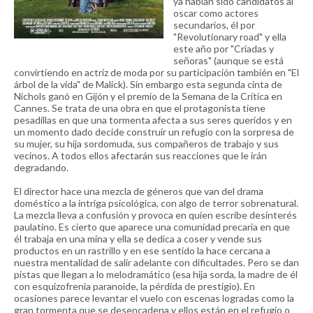
ya habián sido candidatos al
oscar como actores
secundarios, él por
"Revolutionary road" y ella
este año por "Criadas y
señoras" (aunque se está
convirtiendo en actriz de moda por su participación también en "El
árbol de la vida" de Malick). Sin embargo esta segunda cinta de
Nichols ganó en Gijón y el premio de la Semana de la Crítica en
Cannes. Se trata de una obra en que el protagonista tiene
pesadillas en que una tormenta afecta a sus seres queridos y en
un momento dado decide construir un refugio con la sorpresa de
su mujer, su hija sordomuda, sus compañeros de trabajo y sus
vecinos. A todos ellos afectarán sus reacciones que le irán
degradando.
El director hace una mezcla de géneros que van del drama
doméstico a la intriga psicológica, con algo de terror sobrenatural.
La mezcla lleva a confusión y provoca en quien escribe desinterés
paulatino. Es cierto que aparece una comunidad precaria en que
él trabaja en una mina y ella se dedica a coser y vende sus
productos en un rastrillo y en ese sentido la hace cercana a
nuestra mentalidad de salir adelante con dificultades. Pero se dan
pistas que llegan a lo melodramático (esa hija sorda, la madre de él
con esquizofrenia paranoide, la pérdida de prestigio). En
ocasiones parece levantar el vuelo con escenas logradas como la
gran tormenta que se desencadena y ellos están en el refugio o