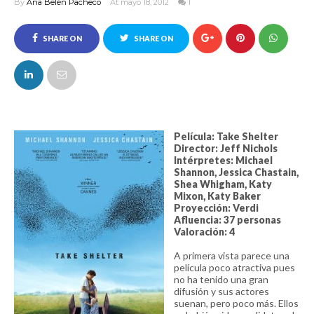
By
Ana Belén Pacheco
At mayo 18, 2012
1
SHARE ON
SHARE ON
FACEBOOK
TWITTER
Película: Take Shelter
Director: Jeff Nichols
Intérpretes: Michael
Shannon, Jessica Chastain,
Shea Whigham, Katy
Mixon, Katy Baker
Proyección: Verdi
Afluencia: 37 personas
Valoración: 4
A primera vista parece una
película poco atractiva pues
no ha tenido una gran
difusión y sus actores
suenan, pero poco más. Ellos