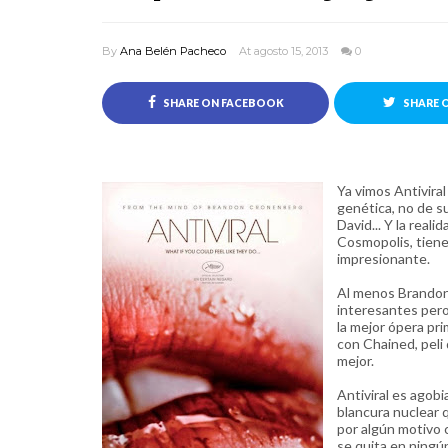
By
Ana Belén Pacheco
At agosto 15, 2013
0
SHARE ON FACEBOOK
SHARE 
Ya vimos Antiviral
genética, no de s
David... Y la real
Cosmopolis, tien
impresionante.
Al menos Brandon 
interesantes pero
la mejor ópera prim
con Chained, peli
mejor.
Antiviral es agob
blancura nuclear 
por algún motivo 
se quita en ning