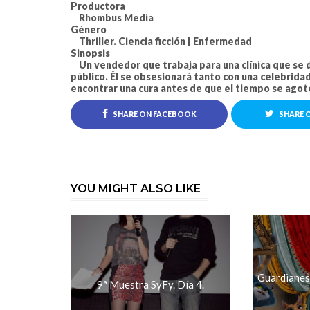
Productora
Rhombus Media
Género
Thriller. Ciencia ficción | Enfermedad
Sinopsis
Un vendedor que trabaja para una clínica que se 
público. Él se obsesionará tanto con una celebrid
encontrar una cura antes de que el tiempo se agote
SHARE ON FACEBOOK
SHARE 
YOU MIGHT ALSO LIKE
Guardianes
9ª Muestra SyFy. Día 4.