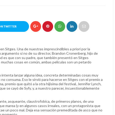
ON TWITTER
 en Sitges. Una de nuestras imprescindibles a priori por la
u argumento si no de su director, Brandon Cronenberg, hijo de
idad es que con su padre, que también presentó en Sitges
e muchas cosas en común, ambas películas son un petardo
intenta lanzar alguna idea, concreta determinadas cosas muy
 no consuma. Eso le sirvió para hacerse en Sitges con el premio a
a, premio que quitó a la otra hijísima del festival, Jennifer Lynch,
 que se cayó de Syfy, y, a nuestro parecer, incuestionablemente
iante, asqueante, claustrofobica, de primeros planos, de una
que marea (y en algunos casos irreales, con un protagonista que
cae un poco mal. Deja esa sensación premeditada de asco que no
ún momento.