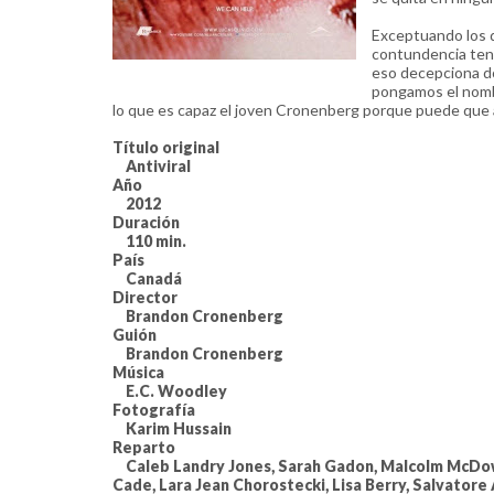
Exceptuando los d
contundencia ten
eso decepciona d
pongamos el nombr
lo que es capaz el joven Cronenberg porque puede que a
Título original
Antiviral
Año
2012
Duración
110 min.
País
Canadá
Director
Brandon Cronenberg
Guión
Brandon Cronenberg
Música
E.C. Woodley
Fotografía
Karim Hussain
Reparto
Caleb Landry Jones, Sarah Gadon, Malcolm McDowe
Cade, Lara Jean Chorostecki, Lisa Berry, Salvatore