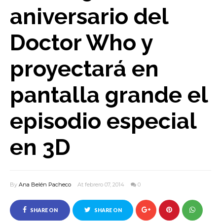
aniversario del
Doctor Who y
proyectará en
pantalla grande el
episodio especial
en 3D
By
Ana Belén Pacheco
At febrero 07, 2014
0
SHARE ON
SHARE ON