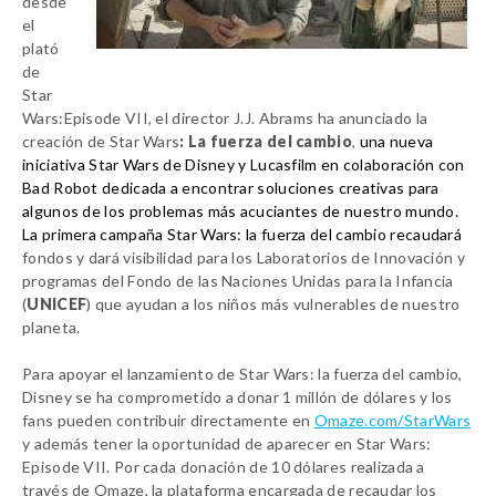
desde
el
plató
de
Star
Wars
:Episode VII, el director J.J. Abrams ha anunciado la
creación de
Star Wars
: La fuerza del cambio
,
una nueva
iniciativa
Star Wars
de Disney y Lucasfilm en colaboración con
Bad Robot dedicada a encontrar soluciones creativas para
algunos de los problemas más acuciantes de nuestro mundo.
La primera campaña
Star Wars
: la fuerza del cambio recaudará
fondos y dará
visibilidad para los Laboratorios de Innovación y
programas del Fondo de las Naciones Unidas para la Infancia
(
UNICEF
) que ayudan a los niños más vulnerables de nuestro
planeta.
Para apoyar el lanzamiento de
Star Wars
: la fuerza del cambio,
Disney se ha comprometido a donar 1 millón de dólares y los
fans pueden contribuir directamente en
Omaze.com/StarWars
y además tener la oportunidad de aparecer en
Star Wars
:
Episode VII. Por cada donación de 10 dólares realizada a
través de Omaze, la plataforma encargada de recaudar los