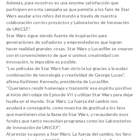
Además, para nosotros es una enorme satisfacción que
participen en esta campaña ya que permite a los fans de
Star
Wars
ayudar a los niños del mundo a través de nuestra
colaboración con los proyectos y Laboratorios de Innovación
de UNICEF".
Star Wars
sigue siendo fuente de inspiración para
generaciones de soñadores y emprendedores que logran
hacer realidad grandes cosas.
Star Wars
y Lucasfilm se crearon
con el convencimiento de que si unimos creatividad con
innovación, lo imposible es posible.
“Las películas de
Star Wars
han visto la luz gracias a la audaz
combinación de tecnología y creatividad de George Lucas",
afirma Kathleen Kennedy, presidenta de Lucasfilm.
“Queríamos rendir homenaje y transmitir ese espíritu positivo
al inicio del rodaje de Episode VII y utilizar
Star Wars
para dejar
huella en el mundo.
Star Wars
: La fuerza del cambio nos
ayudará a conseguirlo, como muestra de gratitud a los fans
que mantienen viva la llama de
Star Wars
, y recaudando esos
fondos que tanto necesitan programas como los Laboratorios
de Innovación de UNICEF”.
Al prestar su apoyo a
Star Wars
: La fuerza del cambio, los fans