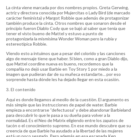
La cinta viene marcada por dos nombres propios. Greta Gerwing,
actriz y directora conocida por Mujercitas o Lady Bird (de marcado
carácter feminista) y Margot Robbie que además de protagonizar
también produce la cinta. Otros nombres que sonaron desde el
principio fueron Diablo Cody que se bajó al saber que tenía que
tener el visto bueno de Mattel y estuvo a punto de
protagonizarla la mismísima Wonder Woman pero la rubia y
estereotípica Robbie.
Viendo esto a intuimos que a pesar del colorido y las canciones
algo de mensaje tiene que haber. Si bien, como a gran Diablo dijo,
que Mattel coordine nueva es bueno, recordemos que la
compañía no dejó usar Barbie en Toy Story 1 por miedo a la
imagen que pudieran dar de su muñeca estandarte… por eso
sorprende hasta dónde les ha dejado llegar en esta ocasión.
3. El contenido
Aquí es donde llegamos al meollo de la cuestión. El argumento es
más simple que las instrucciones de papel de water. Barbie
empieza a encontrarse “
defectuosa
” y debe abandonar Barbieland
para descubrir lo que le pasa a su dueña para volver a la
normalidad. Es el Neo de Matrix eligiendo entre los zapatos de
tacón o el conocimiento supremo. En ese mundo descubre que su
creencia de que Barbie ha ayudado a la libertad de las mujeres
está un poco sesgado. Pero además en esa escapada Ken