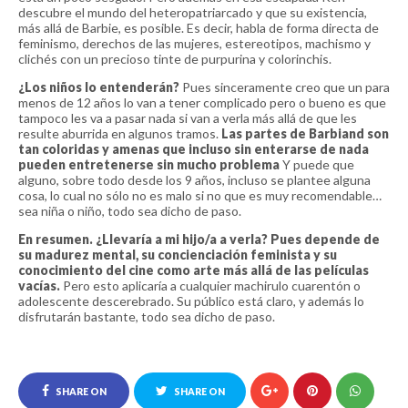
descubre el mundo del heteropatriarcado y que su existencia,
más allá de Barbie, es posible. Es decir, habla de forma directa de
feminismo, derechos de las mujeres, estereotipos, machismo y
clichés con un precioso tinte de purpurina y colorinchis.
¿Los niños lo entenderán?
Pues sinceramente creo que un para
menos de 12 años lo van a tener complicado pero o bueno es que
tampoco les va a pasar nada si van a verla más allá de que les
resulte aburrida en algunos tramos.
Las partes de Barbiand son
tan coloridas y amenas que incluso sin enterarse de nada
pueden entretenerse sin mucho problema
Y puede que
alguno, sobre todo desde los 9 años, incluso se plantee alguna
cosa, lo cual no sólo no es malo si no que es muy recomendable…
sea niña o niño, todo sea dicho de paso.
En resumen. ¿Llevaría a mi hijo/a a verla? Pues depende de
su madurez mental, su concienciación feminista y su
conocimiento del cine como arte más allá de las películas
vacías.
Pero esto aplicaría a cualquier machirulo cuarentón o
adolescente descerebrado. Su público está claro, y además lo
disfrutarán bastante, todo sea dicho de paso.
SHARE ON
SHARE ON