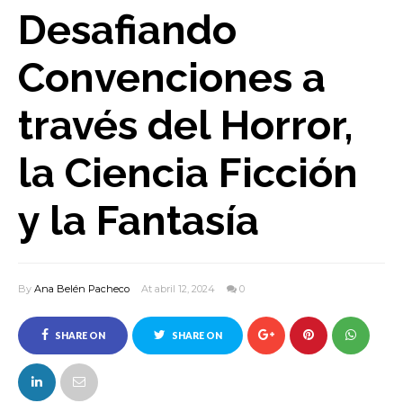
Desafiando
Convenciones a
través del Horror,
la Ciencia Ficción
y la Fantasía
By
Ana Belén Pacheco
At abril 12, 2024
0
SHARE ON
SHARE ON
FACEBOOK
TWITTER