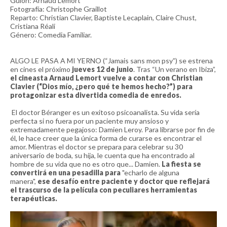
Guión: Arnaud Lemort
Fotografía: Christophe Graillot
Reparto: Christian Clavier, Baptiste Lecaplain, Claire Chust,
Cristiana Réali
Género: Comedia Familiar.
ALGO LE PASA A MI YERNO (“Jamais sans mon psy”) se estrena
en cines el próximo
jueves 12 de junio
. Tras “Un verano en Ibiza”,
el cineasta Arnaud Lemort vuelve a contar con Christian
Clavier (“Dios mío, ¿pero qué te hemos hecho?”) para
protagonizar esta divertida comedia de enredos.
El doctor Béranger es un exitoso psicoanalista. Su vida sería
perfecta si no fuera por un paciente muy ansioso y
extremadamente pegajoso: Damien Leroy. Para librarse por fin de
él, le hace creer que la única forma de curarse es encontrar el
amor. Mientras el doctor se prepara para celebrar su 30
aniversario de boda, su hija, le cuenta que ha encontrado al
hombre de su vida que no es otro que... Damien.
La fiesta se
convertirá en una pesadilla para
"echarlo de alguna
manera",
ese desafío entre paciente y doctor que reflejará
el trascurso de la película con peculiares herramientas
terapéuticas.