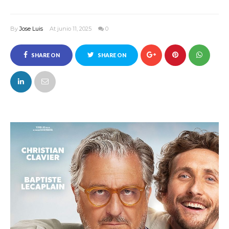
By
Jose Luis
At junio 11, 2025
0
SHARE ON
SHARE ON
FACEBOOK
TWITTER