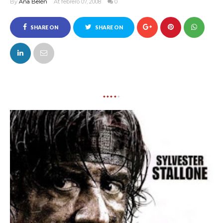
By
Ana Belén
At febrero 07, 2008
0
SHARE ON
SHARE ON
FACEBOOK
TWITTER
****
*