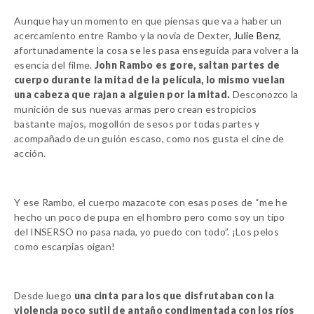
Aunque hay un momento en que piensas que va a haber un
acercamiento entre Rambo y la novia de Dexter,
Julie Benz
,
afortunadamente la cosa se les pasa enseguida para volver a la
esencia del filme.
John Rambo es gore, saltan partes de
cuerpo durante la mitad de la película, lo mismo vuelan
una cabeza que rajan a alguien por la mitad.
Desconozco la
munición de sus nuevas armas pero crean estropicios
bastante majos, mogollón de sesos por todas partes y
acompañado de un guión escaso, como nos gusta el cine de
acción.
Y ese Rambo, el cuerpo mazacote con esas poses de
“me he
hecho un poco de pupa en el hombro pero como soy un tipo
del INSERSO no pasa nada, yo puedo con todo”.
¡Los pelos
como escarpias oigan!
Desde luego
una cinta para los que disfrutaban con la
violencia poco sutil de antaño condimentada con los ríos