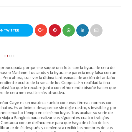
ON TWITTER
**
***
 preocupada porque me saqué una foto con la figura de cera de
museo Madame Tussauds y la figura me parecía muy falsa con un
 Pero ahora, tras ver la última fantasmada de acción del antaño
ndiente oculto de la rama de los Coppola. En realidad la fina
 plástico que le recubre junto con el horrendo bisoñé hacen que
seo de cera me resulte más atractiva.
 señor Cage es un matón a sueldo con unas férreas normas con
natos. Es anónimo, desaparece sin dejar rastro, s invisible y, por
nece mucho tiempo en el mismo lugar. Tras acabar su serie de
 viaja a Bangkok para realizar sus siguientes cuatro trabajos
l. Contacta con un delincuente para que haga de chico de los
librarse de él después y comienza a recibir los nombres de sus