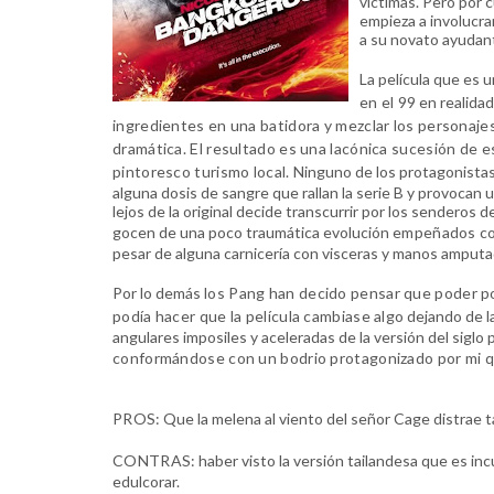
victimas. Pero por 
empieza a involucra
a su novato ayudant
La película que es
u
en el 99
en realidad
ingredientes en una batidora y mezclar los personaje
dramática. El resultado es una lacónica sucesión de
pintoresco turismo local.
Ninguno de los protagonistas 
alguna dosis de sangre que rallan la serie B y provoca
lejos de la original decide transcurrir por los senderos 
gocen de una poco traumática evolución
empeñados com
pesar de alguna carnicería con visceras y manos amputa
Por lo demás
los Pang han decido pensar que poder p
podía hacer que la película cambiase algo
dejando de l
angulares imposiles y aceleradas de la versión del siglo
conformándose con un bodrio protagonizado por mi 
PROS
: Que la melena al viento del señor Cage distrae t
CONTRAS
: haber visto la versión tailandesa que es i
edulcorar.