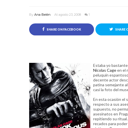
By
Ana Belén
At agosto 23, 2008
1
SHARE ON FACEBOOK
SHARE 
Estaba yo bastante
Nicolas Cage
en el 
peluquín espantoso.
decente actor desce
patina semejante al
casi la foto del mu
En esta ocasión el
respecto a sus asesi
supuesto, no perma
asesinatos en Praga
repitiendo su ritua
recados para poder 