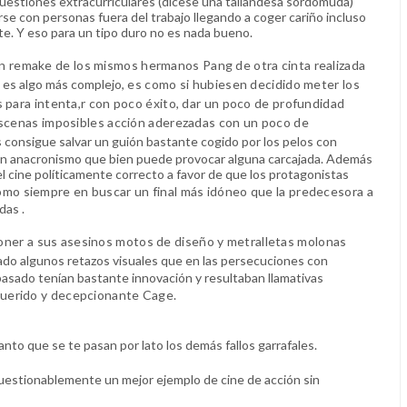
cuestiones extracurriculares (dícese una tailandesa sordomuda)
rse con personas fuera del trabajo llegando a coger cariño incluso
e. Y eso para un tipo duro no es nada bueno.
n remake de los mismos hermanos Pang de otra cinta realizada
 es algo más complejo,
es como si hubiesen decidido meter los
s para intenta,r con poco éxito, dar un poco de profundidad
 escenas imposibles acción aderezadas con un poco de
consigue salvar un guión bastante cogido por los pelos con
n un anacronismo que bien puede provocar alguna carcajada. Además
del cine políticamente correcto a favor de que los protagonistas
o siempre en buscar un final más idóneo que la predecesora
a
das .
oner a sus asesinos motos de diseño y metralletas molonas
ado algunos retazos visuales que en las persecuciones con
 pasado tenían bastante innovación y resultaban llamativas
querido y decepcionante Cage.
anto que se te pasan por lato los demás fallos garrafales.
ncuestionablemente un mejor ejemplo de cine de acción sin