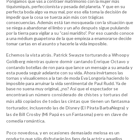
Pongamos que vas a contraer matrimonio con la mujer más
tiquismiquis, perfeccionista y pesada del planeta. Y que en su
perfecta boda algo va muy mal, por eso ella toma la decisión de
impedir que la cosa se tuerza aún más con trágicas
consecuencias. Además está tan mosqueada con la situación que
se niega a abandonar el limbo y un año después sigue pululando
por la tierra para vigilar a su “casi maridito”. Por eso cuando conoce
a una médium guapetona de la que empieza a enamorarse decide
tomar cartas en el asunto y hacerle la vida imposible.
Echemos la vista atrás.
P
atrick Swayze torturando a Whoopy
Goldberg mientras quiere dormir cantando Enrique Octavo
y
contando botellas de ron para que lance un mensaje a su amada y
esta pueda seguir adelante con su vida. Ahora invirtamos las
tornas y visualicemos a la tan de moda Eva Longoria haciendo lo
imposible para arruinar la vida sentimental de Paul Rudd. Ya de
base no suena muy original, ¿no? Así que el espectador se
encontrará
un número considerado de chistes y torturas del
más allá copiados de todas las cintas que tienen un fantasma
torturador, incluyendo las de Disney (El Pirata BarbaNegra) y
las de Bill Crosby (Mi Papá es un Fantasma) pero en clave de
comedia romántica.
Poco novedosa, y en ocasiones demasiado melosa
es un
producto que sólo disfrutarán los fans de la actriz y aquellos