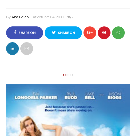
By
Ana Belén
At octubre 04, 2008
2
SHARE ON
SHARE ON
FACEBOOK
TWITTER
**
***