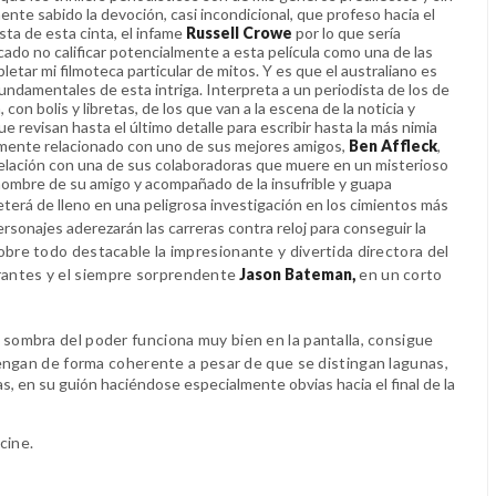
nte sabido la devoción, casi incondicional, que profeso hacia el
ta de esta cinta, el infame
Russell Crowe
por lo que sería
ado no calificar potencialmente a esta película como una de las
etar mi filmoteca particular de mitos. Y es que el australiano es
fundamentales de esta intriga. Interpreta a un periodista de los de
 con bolis y libretas, de los que van a la escena de la noticia y
 revisan hasta el último detalle para escribir hasta la más nimia
amente relacionado con uno de sus mejores amigos,
Ben Affleck
,
 relación con una de sus colaboradoras que muere en un misterioso
l nombre de su amigo y acompañado de la insufrible y guapa
eterá de lleno en una peligrosa investigación en los cimientos más
onajes aderezarán las carreras contra reloj para conseguir la
bre todo destacable la impresionante y divertida directora del
arantes y el siempre sorprendente
Jason Bateman,
en un corto
 sombra del poder funciona muy bien en la pantalla, consigue
engan de forma coherente a pesar de que se distingan lagunas,
, en su guión haciéndose especialmente obvias hacia el final de la
cine.