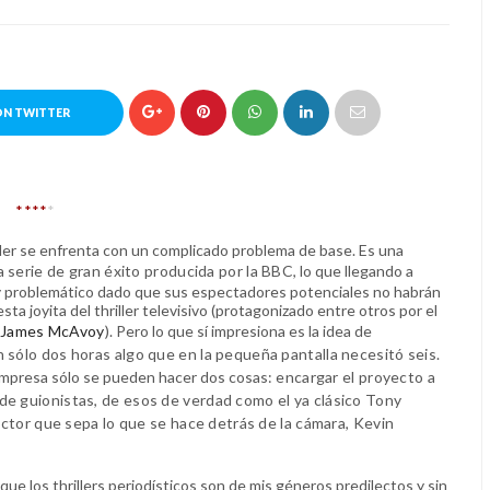
ON TWITTER
****
*
der se enfrenta con un complicado problema de base. Es una
na
serie de gran éxito producida por la BBC
, lo que llegando a
 problemático dado que sus espectadores potenciales no habrán
ta joyita del thriller televisivo (protagonizado entre otros por el
James McAvoy
). Pero lo que sí impresiona es la idea de
 sólo dos horas algo que en la pequeña pantalla necesitó seis.
mpresa sólo se pueden hacer dos cosas:
encargar el proyecto a
e guionistas, de esos de verdad como el ya clásico Tony
rector que sepa lo que se hace detrás de la cámara, Kevin
ue los thrillers periodísticos son de mis géneros predilectos y sin