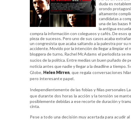
duda es notableme
orondo protagonis
altamente complic
candidatas a compl
una de las bazas 
la antigua escuela,
compra la información con colegueos y cafés. De esos que
pieza de sucesos. Pero uno de sus casos acaba extrañ
un congresista que acaba saltando a la palestra por su
accidente. Movido por la intención de llegar a limpiar e
bloggera de turno,
Rachel McAdams
el periodista se m
sucios de la política
.
Entre medias un buen puñado de pers
noticia antes que nadie y llegar a la deadline a tiempo.
So
Globe,
Helen Mirren
, que regala conversaciones hil
pero interesante papel.
Independientemente de las fobias y filias personales
La
que durante dos horas la acción y la tensión se mant
posiblemente debidas a ese recorte de duración y tramas
cinta.
Pese a todo una decisión muy acertada para acudir al 