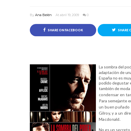
By
Ana Belén
At abril 19, 2009
0
SHARE ON FACEBOOK
SHARE 
La sombra del po
adaptación de u
España no es muy
podido degustar es
también de moda
condensar en tan
Para semejante e
un buen puñado d
Gilroy, y a un di
Macdonald.
No es un secreto q