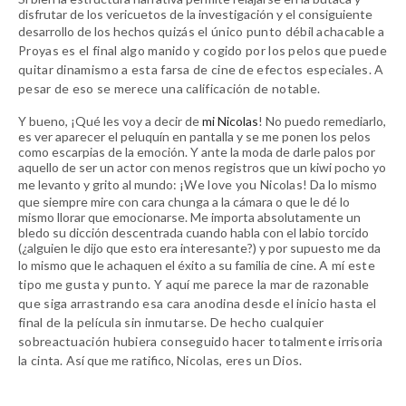
disfrutar de los vericuetos de la investigación y el consiguiente
desarrollo de los hechos
quizás el único punto débil achacable a
Proyas es el final algo manido y cogido por los pelos que puede
quitar dinamismo a esta farsa de cine de efectos especiales. A
pesar de eso se merece una calificación de notable.
Y bueno, ¡Qué les voy a decir de
mi Nicolas
! No puedo remediarlo,
es ver aparecer el peluquín en pantalla y se me ponen los pelos
como escarpias de la emoción. Y ante la moda de darle palos por
aquello de ser un actor con menos registros que un kiwi pocho yo
me levanto y grito al mundo:
¡We love you Nicolas!
Da lo mismo
que siempre mire con cara chunga a la cámara o que le dé lo
mismo llorar que emocionarse. Me importa absolutamente un
bledo su dicción descentrada cuando habla con el labio torcido
(¿alguien le dijo que esto era interesante?) y por supuesto me da
lo mismo que le achaquen el éxito a su familia de cine.
A mí este
tipo me gusta y punto. Y aquí me parece la mar de razonable
que siga arrastrando esa cara anodina desde el inicio hasta el
final de la película sin inmutarse. De hecho cualquier
sobreactuación hubiera conseguido hacer totalmente irrisoria
la cinta.
Así que me ratifico,
Nicolas, eres un Dios.