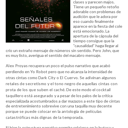
clases y parecen majos.
Tiene un pequeño retoño
adorable con problemas de
audición que le adora por
eso cuando finalmente
aparece en la fiesta del cole
está emocionado. La
apertura de la cápsula del
tiempo consigue que la
“causalidad” haga llegar al
crío un extraño mensaje de números sin sentido. Pero John, que
es muy listo, averigua el sentido del macabro mensaje.
Alex Proyas
recupera un poco el pulso narrativo que acabó
perdiendo en
Yo Robot
pero que no alcanza la intensidad de
otras cintas como
Dark City o El Cuervo.
Se adivinan algunos
retales de secretismo y el tono negro de aquellas cintas con
prota de los que suben el cach
é. De este modo el
cocktail
taquillero está asegurado
y a pesar de los palos de la crítica
especializada acostumbrados a dar mazazos a este tipo de cintas
de entretenimiento sobrevive con una taquilla muy decente
porque
se puede colocar en la antología de películas
catastróficas más dignas de la temporada.
Si bien la estructura narrativa permite relajarse en la butaca y