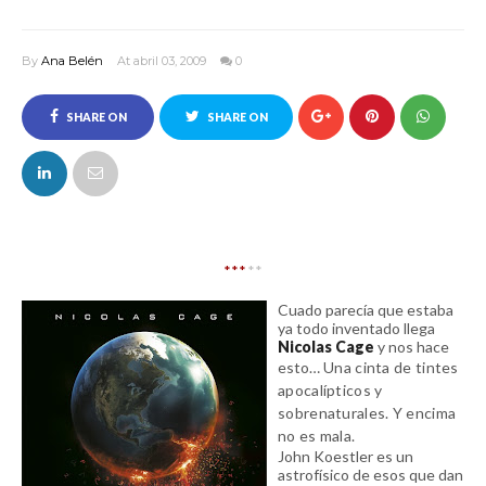
By
Ana Belén
At abril 03, 2009
0
SHARE ON
SHARE ON
FACEBOOK
TWITTER
***
**
Cuado parecía que estaba
ya todo inventado llega
Nicolas Cage
y nos hace
esto…
Una cinta de tintes
apocalípticos y
sobrenaturales. Y encima
no es mala.
John Koestler es un
astrofísico de esos que dan