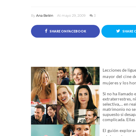
By
Ana Belén
At mayo 29, 2009
3
SHARE ON FACEBOOK
SHARE 
Lecciones de ligu
mayor del cine d
mujeres y los ho
Si no ha llamado 
extraterrestres, 
selectiva,… en rea
matrimonio no se q
supuesto si desapa
complicada. Ellas 
El guión explora