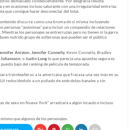
estilo demasiado condescendiente.
Por desgracia resulta
sa y en ocasiones incluso saturante con una irregularidad entre las
nta que consigue hacer desconectar del total.
 contenido
discurre como una broma de sí misma
incluyendo
on personas “anónimas” para incluir un compendio de relaciones
 Mientras los personajes se entrecruzan pero no tienen ni la garra
buen nutrido grupo de solteronas que pueden ser el público
Jennifer Aniston
,
Jennifer Connelly
, Kevin Connelly, Bradley
t Johansson
, o
Justin Long
lo que parecía una apuestas segura es
 puesto bajo del ranking de película de temporada.
para treinteañeros a la americana que fracasa una vez más en su
k Lit reduciéndolo a un puñado de anécdotas banales y sin
stas de sexo en Nueva York”
arrastrará a algún incauto e incluso
lo mismo que algunos de los personajes.