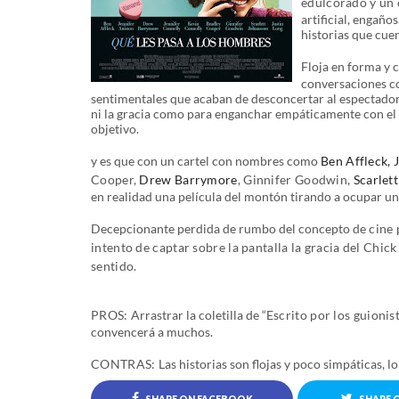
edulcorado y un 
artificial, engaño
historias que cue
Floja en forma y
conversaciones c
sentimentales que acaban de desconcertar al espectador.
ni la gracia como para enganchar empáticamente con el 
objetivo.
y es que con un cartel con nombres como
Ben Affleck,
Cooper,
Drew Barrymore
, Ginnifer Goodwin,
Scarlet
en realidad una película del montón tirando a ocupar un
Decepcionante perdida de rumbo del concepto de
cine 
intento de captar sobre la pantalla la gracia del Chic
sentido.
PROS:
Arrastrar la coletilla de
“Escrito por los guioni
convencerá a muchos.
CONTRAS:
Las historias son flojas y poco simpáticas, 