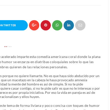
ON TWITTER
**
***
e acelerado imparte esta
comedia americana coral donde la plana
e humor se enzarza en diatribas coloquiales sobre lo que las
mbres quieren de las relaciones personales.
es porque no quiere llamarte. No es que haya sido abducido por un
ni que un macetazo en la cabeza le haya provocado amnesia
lidad la mente del hombre es así de simple. Si no te pide
uiere casar contigo, si no te pide salir es que no le interesas y por
rece es por propia iniciativa. Por eso la vida en pareja es así de
racionalizan y ellos huyen.
 este tema de forma liviana y poco concisa con toques de humor