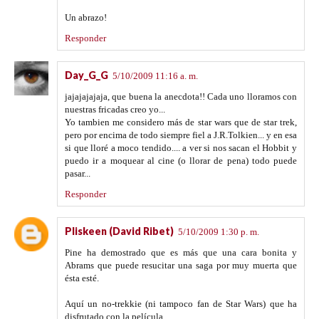
Un abrazo!
Responder
Day_G_G
5/10/2009 11:16 a. m.
jajajajajaja, que buena la anecdota!! Cada uno lloramos con
nuestras fricadas creo yo...
Yo tambien me considero más de star wars que de star trek,
pero por encima de todo siempre fiel a J.R.Tolkien... y en esa
si que lloré a moco tendido.... a ver si nos sacan el Hobbit y
puedo ir a moquear al cine (o llorar de pena) todo puede
pasar...
Responder
Pliskeen (David Ribet)
5/10/2009 1:30 p. m.
Pine ha demostrado que es más que una cara bonita y
Abrams que puede resucitar una saga por muy muerta que
ésta esté.
Aquí un no-trekkie (ni tampoco fan de Star Wars) que ha
disfrutado con la película.