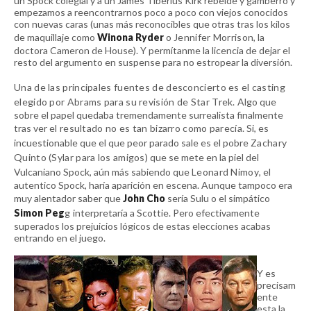
un Spock colegial y a un James Tiberius Kirk rebelde y gamberro y
empezamos a reencontrarnos poco a poco con viejos conocidos
con nuevas caras (unas más reconocibles que otras tras los kilos
de maquillaje como
Winona Ryder
o
Jennifer Morrison,
la
doctora Cameron de House). Y permítanme la licencia de dejar el
resto del argumento en suspense para no estropear la diversión.
Una de las principales fuentes de desconcierto es el casting
elegido por Abrams para su revisión de Star Trek.
Algo que
sobre el papel quedaba tremendamente surrealista finalmente
tras ver
el resultado no es tan bizarro como parecía.
Si, es
incuestionable que el que peor parado sale es el pobre
Zachary
Quinto (Sylar para los amigos)
que se mete en la piel del
Vulcaniano Spock, aún más sabiendo que
Leonard Nimoy
, el
autentico Spock, haría aparición en escena. Aunque tampoco era
muy alentador saber que
John Cho
sería Sulu o el simpático
Simon Peg
g
interpretaría a Scottie. Pero efectivamente
superados los prejuicios lógicos de estas elecciones acabas
entrando en el juego.
Y es
precisam
ente
esta la