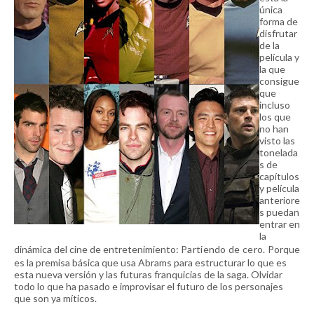
única
forma de
disfrutar
de la
película y
la que
consigue
que
incluso
los que
no han
visto las
tonelada
s de
capítulos
y película
anteriore
s puedan
entrar en
la
dinámica del cine de entretenimiento:
Partiendo de cero.
Porque
es la premisa básica que usa Abrams para estructurar lo que es
esta nueva versión y las futuras franquicias de la saga. Olvidar
todo lo que ha pasado e improvisar el futuro de los personajes
que son ya míticos.