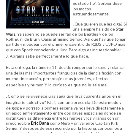
gustado tío”
. Sorbiéndose
los mocos
estruendosamente.
¿Qué quieren que les diga? Si
una siempre ha sido de
Star
Wars.
Ya saben no se puede ser fan de los Beatles y de los
Rolling, ni de Blur y Oasis al mismo tiempo. Así que hay que tomar
partido y moquear con el primer encuentro de R2D2 y C3PO más
que con Spock conociendo a Kirk. Pero algo es incuestionable: J
.
J. Abrams sabe perfectamente lo que hace.
Esta entrega
, la número 11,
decide romper por lo sano y relanzar
una de las más importantes franquicias de la ciencia ficción con
mucho tino: a
cción, personajes más juveniles, efectos
especiales y humor. Y lo curioso es que no le sale mal.
¿Cómo se rejuvenece una saga que leva cuarenta años en el
imaginario colectivo? Fácil, con una precuela.
De este modo y
de golpe y porrazo la primera escena ya nos lleva directamente a
un épico enfrentamiento entre dos naves espaciales donde se
distinguen las diferencia entre los héroes y los villanos con un
irreconocible
Eric Bana
como Nero y un valiente Capitán Kirk
Senior. Y después de ese recorrido por la historia, conocemos a