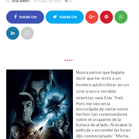
By
Ana Belén
At mayo 09, 2009
10
SHARE ON
SHARE ON
FACEBOOK
TWITTER
****
*
Nunca pensé que llegaría
decir que
he visto a un
hombre adulto llorar en un
cine a moco tendido
mientras veía Star Trek.
Pero me veo en la
encrucijada de narrar estos
hechos tan conmovedores
sobre el ocupante de la
butaca de al lado. Al acabar la
película y encender las luces
dijo conmocionado:
“Me ha