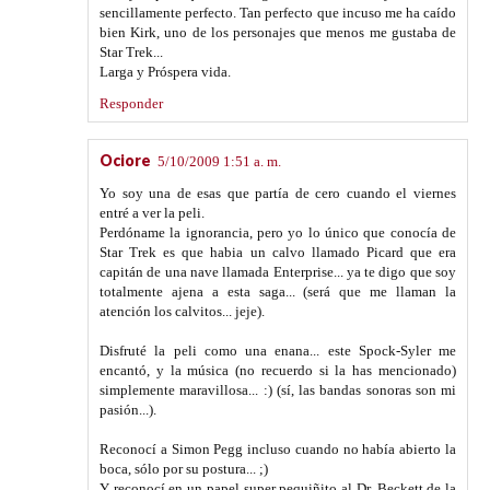
sencillamente perfecto. Tan perfecto que incuso me ha caído
bien Kirk, uno de los personajes que menos me gustaba de
Star Trek...
Larga y Próspera vida.
Responder
Ociore
5/10/2009 1:51 a. m.
Yo soy una de esas que partía de cero cuando el viernes
entré a ver la peli.
Perdóname la ignorancia, pero yo lo único que conocía de
Star Trek es que habia un calvo llamado Picard que era
capitán de una nave llamada Enterprise... ya te digo que soy
totalmente ajena a esta saga... (será que me llaman la
atención los calvitos... jeje).
Disfruté la peli como una enana... este Spock-Syler me
encantó, y la música (no recuerdo si la has mencionado)
simplemente maravillosa... :) (sí, las bandas sonoras son mi
pasión...).
Reconocí a Simon Pegg incluso cuando no había abierto la
boca, sólo por su postura... ;)
Y reconocí en un papel super pequiñito al Dr. Beckett de la