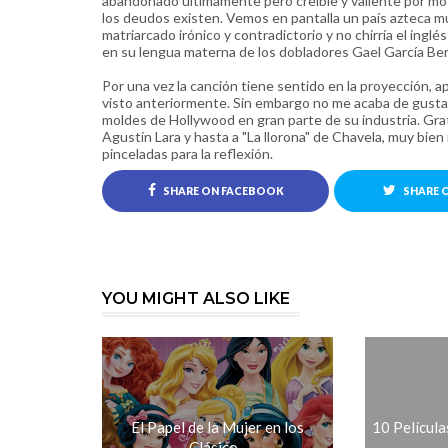
abandonado últimamente pero creíble y valiente por mostr
los deudos existen. Vemos en pantalla un país azteca m
matriarcado irónico y contradictorio y no chirría el ing
en su lengua materna de los dobladores Gael García Ber
Por una vez la canción tiene sentido en la proyección, apa
visto anteriormente. Sin embargo no me acaba de gustar 
moldes de Hollywood en gran parte de su industria. Grat
Agustín Lara y hasta a "La llorona" de Chavela, muy bie
pinceladas para la reflexión.
SHARE ON FACEBOOK
SHARE 
YOU MIGHT ALSO LIKE
El Papel de la Mujer en los
10 Película
Clásico...