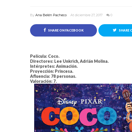
By
Ana Belén Pacheco
At diciembre 27, 2017
0
SHARE ON FACEBOOK
SHARE 
Película: Coco.
Directores: Lee Unkrich, Adrián Molina.
Intérpretes: Animación.
Proyección: Princesa.
Afluencia: 78 personas.
Valoración: 7.