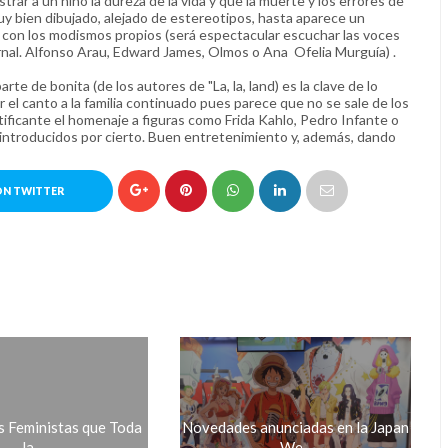
ar a un niño la dureza de la vida y que la muerte y los errores de
uy bien dibujado, alejado de estereotipos, hasta aparece un
lés con los modismos propios (será espectacular escuchar las voces
nal. Alfonso Arau, Edward James, Olmos o Ana Ofelia Murguía) .
rte de bonita (de los autores de "La, la, land) es la clave de lo
el canto a la familia continuado pues parece que no se sale de los
ificante el homenaje a figuras como Frida Kahlo, Pedro Infante o
n introducidos por cierto. Buen entretenimiento y, además, dando
ON TWITTER
s Feministas que Toda
Novedades anunciadas en la Japan
la...
We...