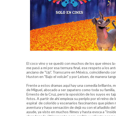
El coco vino y se quedó con muchos de los que vimos la 
me pasó a mí por esa ternura final, ese respeto a los 
anciano de "Up". Transcurre en México, coincidiendo con l
Huston en "Bajo el volcán" y por Leisen, de manera tange
Frente a estos dramas aquí hay una comedia brillante, muy 
de Miguel, abocado a ser zapatero como toda su familia, 
Ernesto de la Cruz, pero la oposición de los suyos es t
fotos. A partir de ahí empieza su periplo por el reino 
espiral de colorido y escenarios fascinantes que piden 
aventura y haya sensación de dejà vu con el añadido del 
ayude, ya visto en muchos filmes y hasta evoca a "Insid