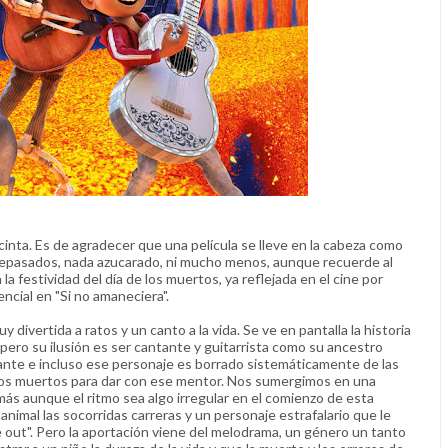
cinta. Es de agradecer que una película se lleve en la cabeza como
antepasados, nada azucarado, ni mucho menos, aunque recuerde al
a festividad del día de los muertos, ya reflejada en el cine por
ncial en "Si no amaneciera".
divertida a ratos y un canto a la vida. Se ve en pantalla la historia
pero su ilusión es ser cantante y guitarrista como su ancestro
ajante e incluso ese personaje es borrado sistemáticamente de las
de los muertos para dar con ese mentor. Nos sumergimos en una
más aunque el ritmo sea algo irregular en el comienzo de esta
animal las socorridas carreras y un personaje estrafalario que le
e out". Pero la aportación viene del melodrama, un género un tanto