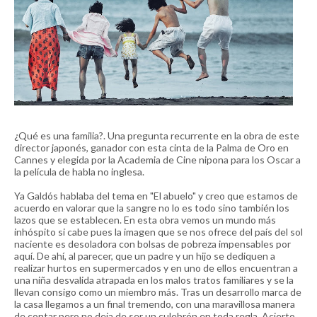
¿Qué es una familia?. Una pregunta recurrente en la obra de este
director japonés, ganador con esta cinta de la Palma de Oro en
Cannes y elegida por la Academia de Cine nipona para los Oscar a
la película de habla no inglesa.
Ya Galdós hablaba del tema en "El abuelo" y creo que estamos de
acuerdo en valorar que la sangre no lo es todo sino también los
lazos que se establecen. En esta obra vemos un mundo más
inhóspito si cabe pues la imagen que se nos ofrece del país del sol
naciente es desoladora con bolsas de pobreza impensables por
aquí. De ahí, al parecer, que un padre y un hijo se dediquen a
realizar hurtos en supermercados y en uno de ellos encuentran a
una niña desvalida atrapada en los malos tratos familiares y se la
llevan consigo como un miembro más. Tras un desarrollo marca de
la casa llegamos a un final tremendo, con una maravillosa manera
de contar pero no deja de ser un culebrón en toda regla. Acierto