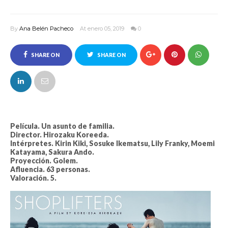
By
Ana Belén Pacheco
At enero 05, 2019
0
SHARE ON
SHARE ON
FACEBOOK
TWITTER
Película. Un asunto de familia.
Director. Hirozaku Koreeda.
Intérpretes. Kirin Kiki, Sosuke Ikematsu, Lily Franky, Moemi
Katayama, Sakura Ando.
Proyección. Golem.
Afluencia. 63 personas.
Valoración. 5.