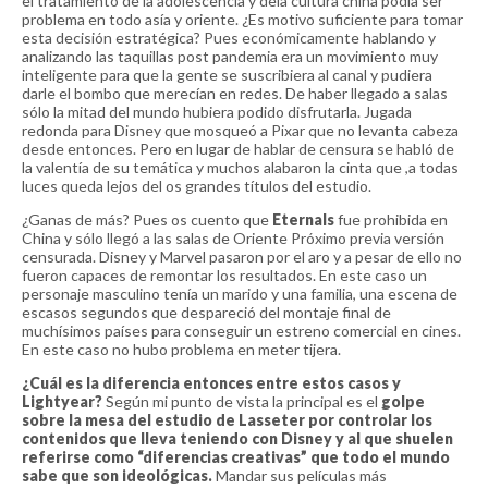
el tratamiento de la adolescencia y dela cultura china podía ser
problema en todo asía y oriente. ¿Es motivo suficiente para tomar
esta decisión estratégica? Pues económicamente hablando y
analizando las taquillas post pandemia era un movimiento muy
inteligente para que la gente se suscribiera al canal y pudiera
darle el bombo que merecían en redes. De haber llegado a salas
sólo la mitad del mundo hubiera podido disfrutarla. Jugada
redonda para Disney que mosqueó a Pixar que no levanta cabeza
desde entonces. Pero en lugar de hablar de censura se habló de
la valentía de su temática y muchos alabaron la cinta que ,a todas
luces queda lejos del os grandes títulos del estudio.
¿Ganas de más? Pues os cuento que
Eternals
fue prohibida en
China y sólo llegó a las salas de Oriente Próximo previa versión
censurada. Disney y Marvel pasaron por el aro y a pesar de ello no
fueron capaces de remontar los resultados. En este caso un
personaje masculino tenía un marido y una familia, una escena de
escasos segundos que despareció del montaje final de
muchísimos países para conseguir un estreno comercial en cines.
En este caso no hubo problema en meter tijera.
¿Cuál es la diferencia entonces entre estos casos y
Lightyear?
Según mi punto de vista la principal es el
golpe
sobre la mesa del estudio de Lasseter por controlar los
contenidos que lleva teniendo con Disney y al que shuelen
referirse como “diferencias creativas” que todo el mundo
sabe que son ideológicas.
Mandar sus películas más