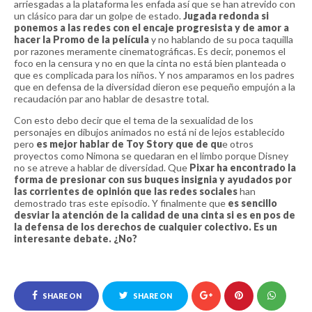
arriesgadas a la plataforma les enfada así que se han atrevido con
un clásico para dar un golpe de estado.
Jugada redonda si
ponemos a las redes con el encaje progresista y de amor a
hacer la Promo de la película
y no hablando de su poca taquilla
por razones meramente cinematográficas. Es decir, ponemos el
foco en la censura y no en que la cinta no está bien planteada o
que es complicada para los niños. Y nos amparamos en los padres
que en defensa de la diversidad dieron ese pequeño empujón a la
recaudación par ano hablar de desastre total.
Con esto debo decir que el tema de la sexualidad de los
personajes en dibujos animados no está ni de lejos establecido
pero
es mejor hablar de Toy Story que de qu
e otros
proyectos como Nimona se quedaran en el limbo porque Disney
no se atreve a hablar de diversidad. Que
Pixar ha encontrado la
forma de presionar con sus buques insignia y ayudados por
las corrientes de opinión que las redes sociales
han
demostrado tras este episodio. Y finalmente que
es sencillo
desviar la atención de la calidad de una cinta si es en pos de
la defensa de los derechos de cualquier colectivo. Es un
interesante debate. ¿No?
SHARE ON
SHARE ON