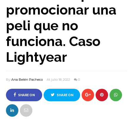
promocionar una
peli que no
funciona. Caso
Lightyear
By
Ana Belén Pacheco
At julio 18, 2022
0
SHARE ON
SHARE ON
FACEBOOK
TWITTER