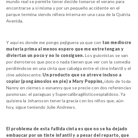
mundo real se permite tener decide tomarse el verano para
encontrarse a sí misma y por un pequeño accidente en el
parque termina siendo niñera interna en una casa de la Quinta
Avenida.
Y aquí es donde me pongo pejiguera ya que con
tan mediocre
materia prima al menos espero que me entretengan y
diviertan un poco y no lo consiguen.
Los guionistas se van
por derroteros que poco o nada tienen que ver con la comedia
perdiéndose en una cinta que cabalga entre el cine infantil y el
cine adolescente.
Un producto que se atreve incluso a
copiar (pongámoslos en pie) a Mary Poppins,
ídolo de toda
Nanny en ciernes o exnanny que se precie con dos referencias
pasmosas: el paraguas y Supercalibragilisticoespialidoso. Ya
quisiera la
Johansson
tener la gracia con los niños que, aún
hoy, sigue teniendo Julie Andrews.
El problema de esta fallida cinta es que no se ha dejado
embaucar por un tinte infantil y a pesar del reparto, que