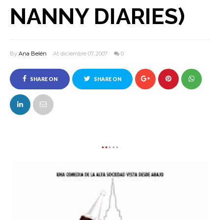
NANNY DIARIES)
By
Ana Belén
At diciembre 07, 2007
0
SHARE ON
SHARE ON
FACEBOOK
TWITTER
**
***