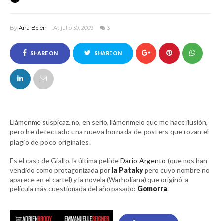
By
Ana Belén
At julio 30, 2009
3
SHARE ON
SHARE ON
FACEBOOK
TWITTER
Llámenme suspicaz, no, en serio, llámenmelo que me hace ilusión,
pero
he detectado una nueva hornada de posters que rozan el
plagio de poco originales.
Es el caso de
Giallo
, la última peli de
Dario Argento
(que nos han
vendido como protagonizada por
la Pataky
pero cuyo nombre no
aparece en el cartel) y la novela (
Warholiana
) que originó la
película más cuestionada del año pasado:
Gomorra
.