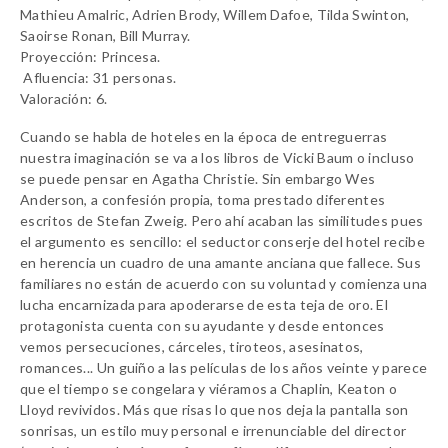
Mathieu Amalric, Adrien Brody, Willem Dafoe, Tilda Swinton,
Saoirse Ronan, Bill Murray.
Proyección: Princesa.
Afluencia: 31 personas.
Valoración: 6.
Cuando se habla de hoteles en la época de entreguerras
nuestra imaginación se va a los libros de Vicki Baum o incluso
se puede pensar en Agatha Christie. Sin embargo Wes
Anderson, a confesión propia, toma prestado diferentes
escritos de Stefan Zweig. Pero ahí acaban las similitudes pues
el argumento es sencillo: el seductor conserje del hotel recibe
en herencia un cuadro de una amante anciana que fallece. Sus
familiares no están de acuerdo con su voluntad y comienza una
lucha encarnizada para apoderarse de esta teja de oro. El
protagonista cuenta con su ayudante y desde entonces
vemos persecuciones, cárceles, tiroteos, asesinatos,
romances... Un guiño a las películas de los años veinte y parece
que el tiempo se congelara y viéramos a Chaplin, Keaton o
Lloyd revividos. Más que risas lo que nos deja la pantalla son
sonrisas, un estilo muy personal e irrenunciable del director