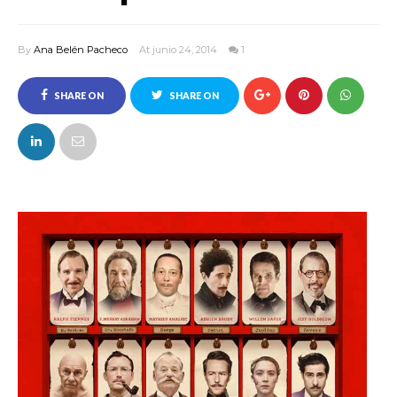
By
Ana Belén Pacheco
At junio 24, 2014
1
SHARE ON
SHARE ON
FACEBOOK
TWITTER