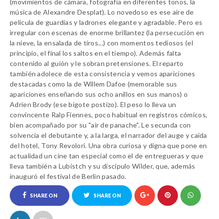
(movimientos de cámara, fotografía en diferentes tonos, la
música de Alexandre Desplat). Lo novedoso es ese aire de
película de guardias y ladrones elegante y agradable. Pero es
irregular con escenas de enorme brillantez (la persecución en
la nieve, la ensalada de tiros...) con momentos tediosos (el
principio, el final los saltos en el tiempo). Además falta
contenido al guión y le sobran pretensiones. El reparto
también adolece de esta consistencia y vemos apariciones
destacadas como la de Willem Dafoe (memorable sus
apariciones enseñando sus ocho anillos en sus manos) o
Adrien Brody (ese bigote postizo). El peso lo lleva un
convincente Ralp Fiennes, poco habitual en registros cómicos,
bien acompañado por su "air de panache". Le secunda con
solvencia el debutante y, a la larga, el narrador del auge y caída
del hotel, Tony Revolori. Una obra curiosa y digna que pone en
actualidad un cine tan especial como el de entregueras y que
lleva también a Lubistch y su discípulo Wilder, que, además
inauguró el festival de Berlín pasado.
SHARE ON
SHARE ON
FACEBOOK
TWITTER