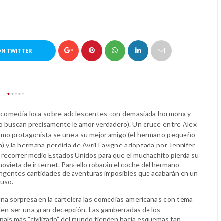
ON TWITTER
*
****
a comedia loca sobre adolescentes con demasiada hormona y
no buscan precisamente le amor verdadero).
Un cruce entre Alex
mo protagonista se une a su mejor amigo (
el hermano pequeño
a
) y l
a hermana perdida de Avril Lavigne adoptada por Jennifer
 recorrer medio Estados Unidos para que el muchachito pierda su
 novieta de internet. Para ello robarán el coche del hermano
 ingentes cantidades de aventuras imposibles que acabarán en un
 uso.
na sorpresa en la cartelera
las comedias americanas con tema
en ser una gran decepción.
Las gamberradas de los
país más “civilizado” del mundo tienden hacia esquemas tan