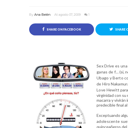
By
Ana Belén
At agosto 07, 2009
1
SHARE ON FACEBOOK
SHARE 
Sex Drive es un
ganas de f…
(si, 
Ubago y Berto
co
de Hiro Nakamur
Love Hewitt
para
virginidad con su
macarra y vivirán
predecible final al
Exceptuando algu
adolescente suel
quinceañeros del 