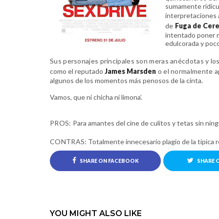
sumamente ridícul
interpretaciones
de
Fuga de Cere
intentado poner m
edulcorada y poco
Sus personajes principales son meras anécdotas y lo
como el reputado
James Marsden
o el normalmente ap
algunos de los momentos más penosos de la cinta.
Vamos, que ni chicha ni limona’.
PROS:
Para amantes del cine de culitos y tetas sin ning
CONTRAS:
Totalmente innecesario plagio de la típica r
SHARE ON FACEBOOK
SHARE 
YOU MIGHT ALSO LIKE